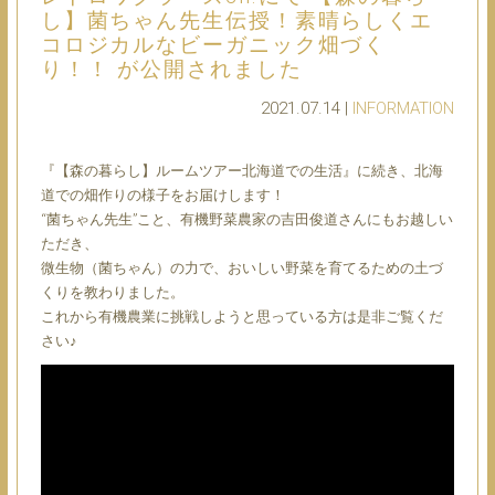
し】菌ちゃん先生伝授！素晴らしくエ
コロジカルなビーガニック畑づく
り！！ が公開されました
2021.07.14 |
INFORMATION
『【森の暮らし】ルームツアー北海道での生活』に続き、北海
道での畑作りの様子をお届けします！
“菌ちゃん先生”こと、有機野菜農家の吉田俊道さんにもお越しい
ただき、
微生物（菌ちゃん）の力で、おいしい野菜を育てるための土づ
くりを教わりました。
これから有機農業に挑戦しようと思っている方は是非ご覧くだ
さい♪