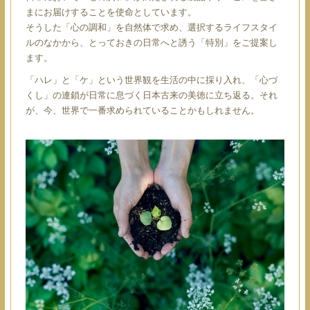
まにお届けすることを使命としています。
そうした「心の調和」を自然体で求め、選択するライフスタイ
ルのなかから、とっておきの日常へと誘う「特別」をご提案し
ます。
「ハレ」と「ケ」という世界観を⽣活の中に採り⼊れ、「⼼づ
くし」の連鎖が⽇常に息づく⽇本古来の美徳に⽴ち返る。それ
が、今、世界で⼀番求められていることかもしれません。