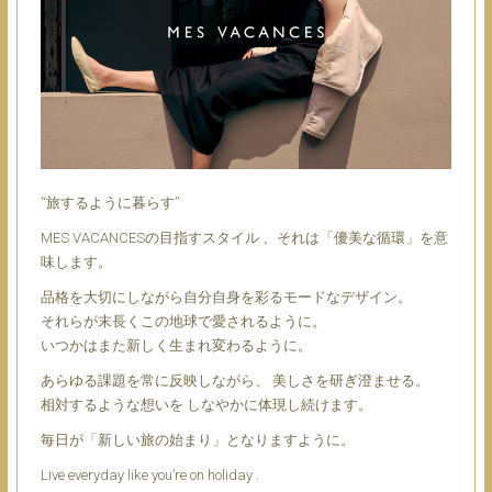
“旅するように暮らす”
MES VACANCESの目指すスタイル 、それは「優美な循環」を意
味します。
品格を大切にしながら自分自身を彩るモードなデザイン。
それらが末長くこの地球で愛されるように。
いつかはまた新しく生まれ変わるように。
あらゆる課題を常に反映しながら、 美しさを研ぎ澄ませる。
相対するような想いを しなやかに体現し続けます。
毎日が「新しい旅の始まり」となりますように。
Live everyday like you’re on holiday .