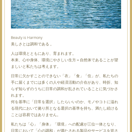
Beauty is Harmony
美しさとは調和である 。
人は環境とともにあり、育まれます。
本来、心や身体、環境にやさしい生方＝自然体であることが望
ましいと私たちは考えます。
日常に欠かすことのできない「衣」「食」「住」が、私たちの
手に届くまでには多くの人や経済活動の介在があり、時折、知
らず知らずのうちに日常の調和が乱されていることに気づかさ
れます。
何を基準に「日常を選択」したらいいのか、モノやコトに溢れ
る現代において拠り所となる選択の基準を持ち、満たし続ける
ことは容易ではありません。
私たちは「心」「身体」「環境」への配慮が三位一体となり、
日常において「心の調和」が満たされる製品やサービスを皆さ