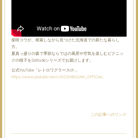
柴咲コウが、模索しながら見つけた北海道での新たな暮らし
方。
夏真っ盛りの森で季節ならではの風景や空気を楽しむピクニッ
クの様子をSolitudeシリーズでお届けします。
公式YouTube「レトロワグラースch.」
https://www.youtube.com/c/KOSHIBASAKI_OFFICIAL
この記事へのリンク