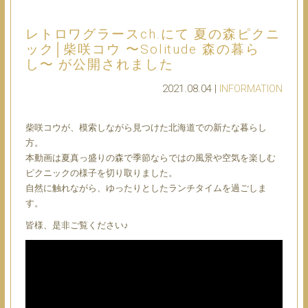
レトロワグラースch.にて 夏の森ピクニ
ック│柴咲コウ 〜Solitude 森の暮ら
し〜 が公開されました
2021.08.04 |
INFORMATION
柴咲コウが、模索しながら見つけた北海道での新たな暮らし
方。
本動画は夏真っ盛りの森で季節ならではの風景や空気を楽しむ
ピクニックの様子を切り取りました。
自然に触れながら、ゆったりとしたランチタイムを過ごしま
す。
皆様、是非ご覧ください♪