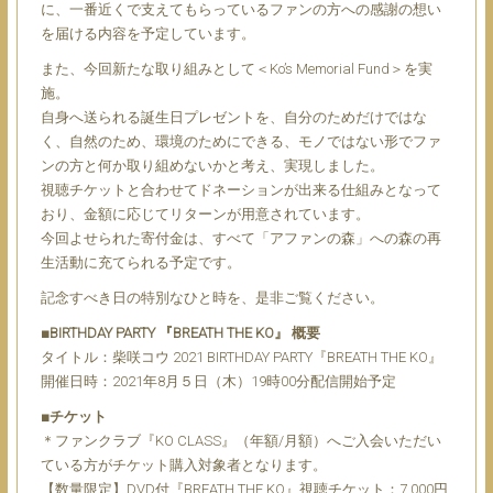
に、一番近くで支えてもらっているファンの方への感謝の想い
を届ける内容を予定しています。
また、今回新たな取り組みとして＜Ko’s Memorial Fund＞を実
施。
自身へ送られる誕生日プレゼントを、自分のためだけではな
く、自然のため、環境のためにできる、モノではない形でファ
ンの方と何か取り組めないかと考え、実現しました。
視聴チケットと合わせてドネーションが出来る仕組みとなって
おり、金額に応じてリターンが用意されています。
今回よせられた寄付金は、すべて「アファンの森」への森の再
生活動に充てられる予定です。
記念すべき日の特別なひと時を、是非ご覧ください。
■BIRTHDAY PARTY 『BREATH THE KO』 概要
タイトル：柴咲コウ 2021 BIRTHDAY PARTY『BREATH THE KO』
開催日時：2021年8月５日（木）19時00分配信開始予定
■チケット
＊ファンクラブ『KO CLASS』（年額/月額）へご入会いただい
ている方がチケット購入対象者となります。
【数量限定】DVD付『BREATH THE KO』視聴チケット：7,000円