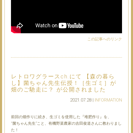
この記事へのリンク
レトロワグラースch.にて 【森の暮ら
し】菌ちゃん先生伝授！［生ゴミ］が
畑のご馳走に？ が公開されました
2021.07.28 |
INFORMATION
前回の畑作りに続き、生ゴミを使用した『堆肥作り』を、
“菌ちゃん先生”こと、有機野菜農家の吉田俊道さんに教わりまし
た！