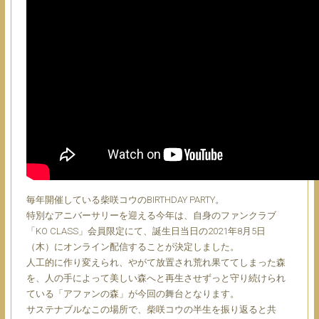
毎年開催している柴咲コウのBIRTHDAY PARTY。
特別なアニバーサリーを迎える今年は、自身のファンクラブ
「KO CLASS」会員限定にて、誕生日当日の2021年8月5日
（木）にオンライン配信することが決定しました。
人工的に作り変えられ、やがて放置され荒れ果ててしまった森
を、人の手によって美しい森へと再生させずっと守り続けられ
ている「アファンの森」が今回の舞台となります。
サステナブルなこの場所で、柴咲コウの半生を振り返ると共