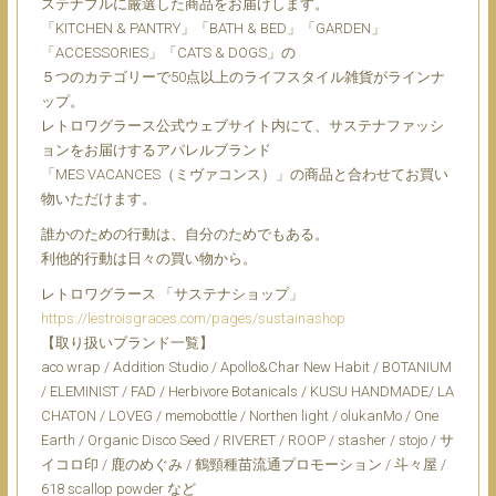
ステナブルに厳選した商品をお届けします。
「KITCHEN & PANTRY」「BATH & BED」「GARDEN」
「ACCESSORIES」「CATS & DOGS」の
５つのカテゴリーで50点以上のライフスタイル雑貨がラインナ
ップ。
レトロワグラース公式ウェブサイト内にて、サステナファッシ
ョンをお届けするアパレルブランド
「MES VACANCES（ミヴァコンス）」の商品と合わせてお買い
物いただけます。
誰かのための行動は、自分のためでもある。
利他的行動は日々の買い物から。
レトロワグラース 「サステナショップ」
https://lestroisgraces.com/pages/sustainashop
【取り扱いブランド一覧】
aco wrap / Addition Studio / Apollo&Char New Habit / BOTANIUM
/ ELEMINIST / FAD / Herbivore Botanicals / KUSU HANDMADE/ LA
CHATON / LOVEG / memobottle / Northen light / olukanMo / One
Earth / Organic Disco Seed / RIVERET / ROOP / stasher / stojo / サ
イコロ印 / 鹿のめぐみ / 鶴頸種苗流通プロモーション / 斗々屋 /
618 scallop powder など