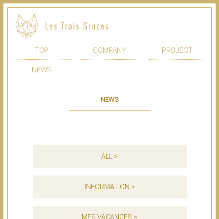
TOP
COMPANY
PROJECT
NEWS
NEWS
ALL >
INFORMATION >
MES VACANCES >