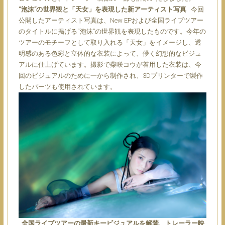
“泡沫”の世界観と「天女」を表現した新アーティスト写真
今回
公開したアーティスト写真は、New EPおよび全国ライブツアー
のタイトルに掲げる“泡沫”の世界観を表現したものです。今年の
ツアーのモチーフとして取り入れる「天女」をイメージし、透
明感のある色彩と立体的な衣装によって、儚く幻想的なビジュ
アルに仕上げています。撮影で柴咲コウが着用した衣装は、今
回のビジュアルのために一から制作され、3Dプリンターで製作
したパーツも使用されています。
全国ライブツアーの最新キービジュアルを解禁、トレーラー映