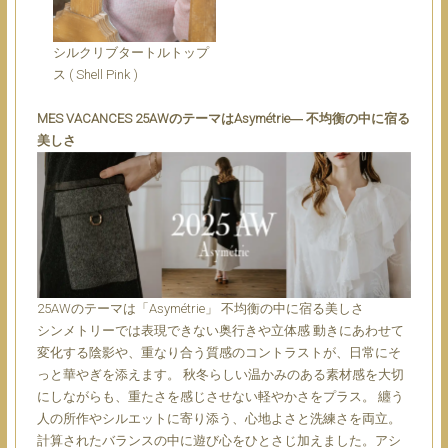
シルクリブタートルトップ
ス ( Shell Pink )
MES VACANCES 25AWのテーマはAsymétrie― 不均衡の中に宿る
美しさ
25AWのテーマは「Asymétrie」 不均衡の中に宿る美しさ
シンメトリーでは表現できない奥行きや立体感 動きにあわせて
変化する陰影や、重なり合う質感のコントラストが、日常にそ
っと華やぎを添えます。
秋冬らしい温かみのある素材感を大切
にしながらも、重たさを感じさせない軽やかさをプラス。 纏う
人の所作やシルエットに寄り添う、心地よさと洗練さを両立。
計算されたバランスの中に遊び心をひとさじ加えました。アシ