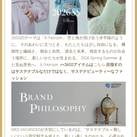
26SSのテーマは「À l’Horizon」 空と海が溶け合う水平線のよう
に。 そのあわいに立つとき、 わたしたちは少し自由になる。 機
能性と繊細さ。 都会と自然。 過去と未来。 相反するものが出会
う場所に、 新しいかたちが生まれる。 2026 Spring Summer ま
だ見ぬ景色へ。 À l’Horizon.
>>26SSアイテムは
こちら
目指すの
はサステナブルなだけではなく、サステナビューティーなファ
ッション
MES VACANCESが大切にしているのは、“サステナブル＝難し
い”という固定観念を超えた、新しい美しさのかたち。
心惹かれ