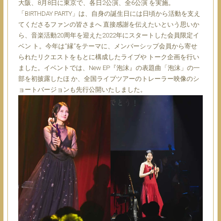
大阪、8月8日に東京で、各日2公演、全6公演 を実施。
「BIRTHDAY PARTY」は、自身の誕生日には日頃から活動を支え
てくださるファンの皆さまへ 直接感謝を伝えたいという思いか
ら、音楽活動20周年を迎えた2022年にスタートした会員限定イ
ベン ト。今年は“縁”をテーマに、メンバーシップ会員から寄せ
られたリクエストをもとに構成したライブや トーク企画を行い
ました。イベントでは、New EP『泡沫』の表題曲「泡沫」の一
部を初披露したほ か、全国ライブツアーのトレーラー映像のシ
ョートバージョンも先行公開いたしました。