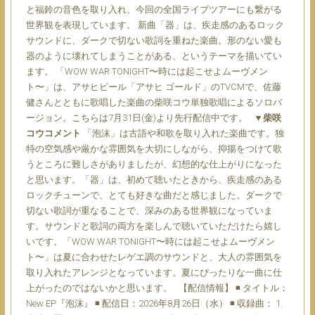
と福鈴の音色を取り入れ、今回の全国ライブツアーにも繋がる
世界観を表現しています。 新曲「器」は、疾走感のあるロック
サウンドに、ダークで切ない歌詞を重ねた楽曲。形のない愛も
器のように壊れてしまうことがある、というテーマを描いてい
ます。 「WOW WAR TONIGHT〜時には起こせよムーヴメン
ト〜」は、アサヒビール「アサヒ ゴールド」のTVCMで、佐藤
健さんとともに歌唱した楽曲の柴咲コウ単独歌唱によるソロバ
ージョン。こちらは7月31日(金)より先行配信中です。
▼柴咲
コウコメント
「泡沫」は古語や和歌を取り入れた楽曲です。独
特の空気感や厳かな雰囲気を大切にしながら、抑揚をつけて歌
うところに難しさがありましたが、幻想的な仕上がりになった
と思います。「器」は、初めて聴いたときから、疾走感のある
ロックチューンで、とても好きな曲だと感じました。ダークで
切ない歌詞が重なることで、深みのある世界観になっていま
す。サウンドと歌詞の両方を楽しんで聴いていただけたら嬉し
いです。「WOW WAR TONIGHT〜時には起こせよムーヴメン
ト〜」は夏に合わせたレゲエ調のサウンドと、大人の雰囲気を
取り入れたアレンジとなっています。夏にぴったりな一曲に仕
上がったのではないかと思います。 【配信情報】 ◾ タイトル：
New EP『泡沫』 ◾ 配信日：2026年8月26日（水） ◾ 収録曲： 1.