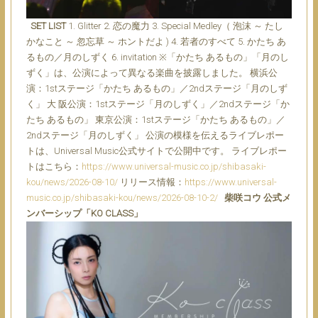
SET LIST
1. Glitter 2. 恋の魔力 3. Special Medley（ 泡沫 ～ たし
かなこと ～ 忽忘草 ～ ホントだよ ) 4. 若者のすべて 5. かたち あ
るもの／月のしずく 6. invitation ※「かたち あるもの」「月のし
ずく」は、公演によって異なる楽曲を披露しました。 横浜公
演：1stステージ「かたち あるもの」／2ndステージ「月のしず
く」 大 阪公演：1stステージ「月のしずく」／2ndステージ「か
たち あるもの」 東京公演：1stステージ「かたち あるもの」／
2ndステージ「月のしずく」 公演の模様を伝えるライブレポー
トは、Universal Music公式サイトで公開中です。 ライブレポー
トはこちら：
https://www.universal-music.co.jp/shibasaki-
kou/news/2026-08-10/
リリース情報：
https://www.universal-
music.co.jp/shibasaki-kou/news/2026-08-10-2/
柴咲コウ 公式メ
ンバーシップ「KO CLASS」