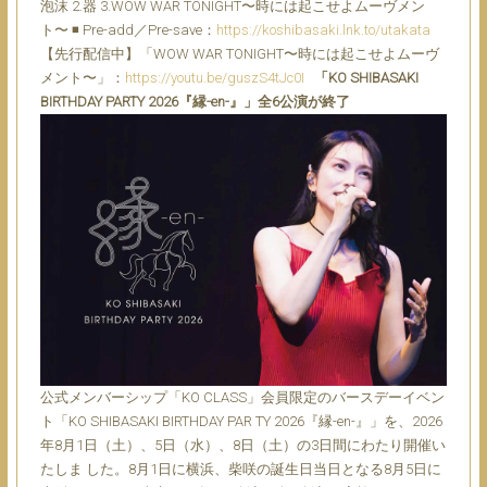
泡沫 2.器 3.WOW WAR TONIGHT〜時には起こせよムーヴメン
ト〜 ◾ Pre-add／Pre-save：
https://koshibasaki.lnk.to/utakata
【先行配信中】「WOW WAR TONIGHT〜時には起こせよムーヴ
メント〜」：
https://youtu.be/guszS4tJc0I
「KO SHIBASAKI
BIRTHDAY PARTY 2026『縁-en-』」全6公演が終了
公式メンバーシップ「KO CLASS」会員限定のバースデーイベン
ト「KO SHIBASAKI BIRTHDAY PAR TY 2026『縁-en-』」を、2026
年8月1日（土）、5日（水）、8日（土）の3日間にわたり開催い
たしま した。8月1日に横浜、柴咲の誕生日当日となる8月5日に