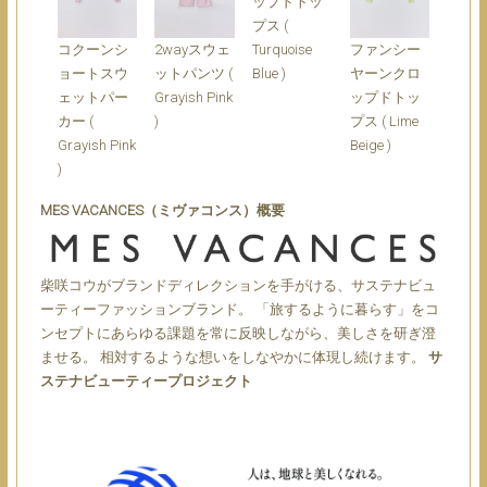
ップドトッ
プス (
Turquoise
コクーンシ
2wayスウェ
ファンシー
Blue )
ョートスウ
ットパンツ (
ヤーンクロ
ェットパー
Grayish Pink
ップドトッ
カー (
)
プス ( Lime
Grayish Pink
Beige )
)
MES VACANCES（ミヴァコンス）概要
柴咲コウがブランドディレクションを手がける、サステナビュ
ーティーファッションブランド。 「旅するように暮らす」をコ
ンセプトにあらゆる課題を常に反映しながら、美しさを研ぎ澄
ませる。 相対するような想いをしなやかに体現し続けます。
サ
ステナビューティープロジェクト