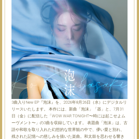
3曲入りNew EP『泡沫』を、2026年8月26日（水）にデジタルリ
リースいたします。 本作には、新曲「泡沫」「器」と、7月31
日（金）に配信した「WOW WAR TONIGHT〜時には起こせよム
ーヴメント〜」の3曲を収録しています。 表題曲「泡沫」は、古
語や和歌を取り入れた幻想的な世界観の中で、儚い愛と別れ、
残された記憶への慈しみを描いた楽曲。和太鼓を思わせる響き