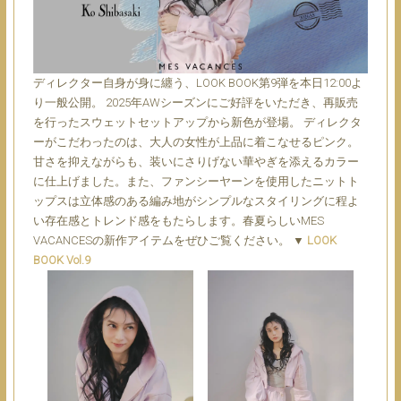
ディレクター自身が身に纏う、LOOK BOOK第9弾を本日12:00よ
り一般公開。
2025年AWシーズンにご好評をいただき、再販売
を行ったスウェットセットアップから新色が登場。 ディレクタ
ーがこだわったのは、大人の女性が上品に着こなせるピンク。
甘さを抑えながらも、装いにさりげない華やぎを添えるカラー
に仕上げました。また、ファンシーヤーンを使用したニットト
ップスは立体感のある編み地がシンプルなスタイリングに程よ
い存在感とトレンド感をもたらします。春夏らしいMES
VACANCESの新作アイテムをぜひご覧ください。
▼
LOOK
BOOK Vol.9