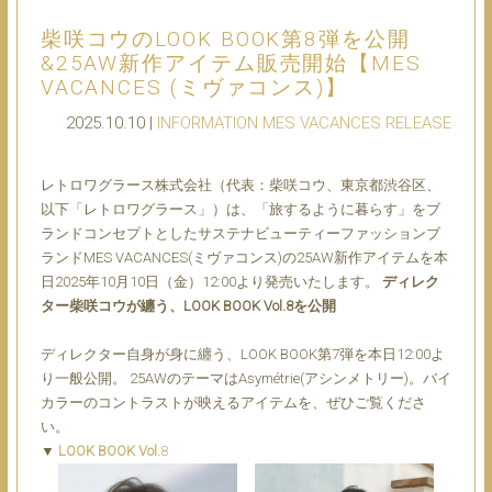
柴咲コウのLOOK BOOK第8弾を公開
&25AW新作アイテム販売開始【MES
VACANCES (ミヴァコンス)】
2025.10.10 |
INFORMATION
MES VACANCES
RELEASE
レトロワグラース株式会社（代表：柴咲コウ、東京都渋谷区、
以下「レトロワグラース」）は、「旅するように暮らす」をブ
ランドコンセプトとしたサステナビューティーファッションブ
ランドMES VACANCES(ミヴァコンス)の25AW新作アイテムを本
日2025年10月10日（金）12:00より発売いたします。
ディレク
ター柴咲コウが纏う、LOOK BOOK Vol.8を公開
ディレクター自身が身に纏う、LOOK BOOK第7弾を本日12:00よ
り一般公開。
25AWのテーマはAsymétrie(アシンメトリー)。バイ
カラーのコントラストが映えるアイテムを、ぜひご覧くださ
い。
▼
LOOK BOOK Vol.
8