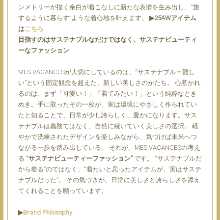
ンメトリーが描く余白が着こなしに新たな表情を生み出し、“旅
するように暮らす”ような着心地を叶えます。
▶︎25AWアイテム
は
こちら
目指すのはサステナブルなだけではなく、サステナビューティ
ーなファッション
MES VACANCESが大切にしているのは、“サステナブル＝難し
い”という固定観念を超えた、新しい美しさのかたち。
心惹かれ
るのは、まず「可愛い！」「着てみたい！」という純粋なとき
めき。手に取ったその一枚が、実は環境にやさしく作られてい
たと知ることで、日常が少し誇らしく、豊かになります。サス
テナブルは義務ではなく、自然に続いていく美しさの選択。
軽
やかで洗練されたデザインを楽しみながら、気づけば未来へつ
ながる一歩を踏み出している。 それが、MES VACANCESの考え
る
“サステナビューティーファッション”
です。
“サステナブルだ
から着る”のではなく、“着たいと思ったアイテムが、実はサステ
ナブルだった”。 その気づきが、日常に美しさと誇らしさを添え
てくれることを願っています。
▶︎
Brand Philosophy