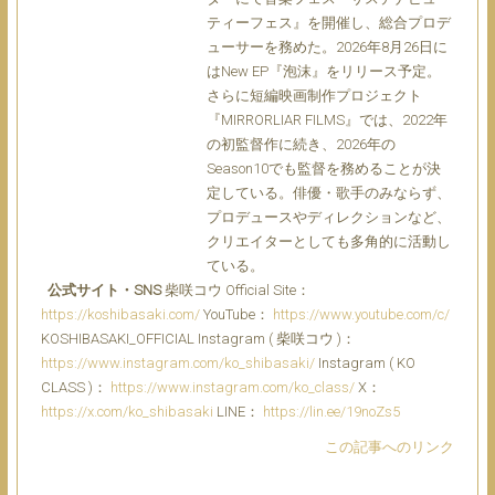
ティーフェス』を開催し、総合プロデ
ューサーを務めた。2026年8月26日に
はNew EP『泡沫』をリリース予定。
さらに短編映画制作プロジェクト
『MIRRORLIAR FILMS』では、2022年
の初監督作に続き、2026年の
Season10でも監督を務めることが決
定している。俳優・歌手のみならず、
プロデュースやディレクションなど、
クリエイターとしても多角的に活動し
ている。
公式サイト・SNS
柴咲コウ Official Site：
https://koshibasaki.com/
YouTube：
https://www.youtube.com/c/
KOSHIBASAKI_OFFICIAL Instagram ( 柴咲コウ )：
https://www.instagram.com/ko_shibasaki/
Instagram ( KO
CLASS )：
https://www.instagram.com/ko_class/
X：
https://x.com/ko_shibasaki
LINE：
https://lin.ee/19noZs5
この記事へのリンク