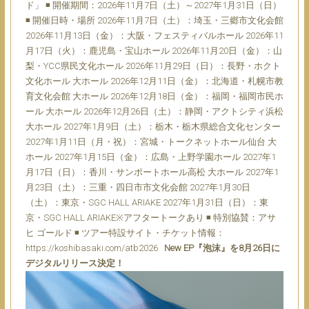
ド」 ◾ 開催期間：2026年11月7日（土）～2027年1月31日（日）
◾ 開催日時・場所 2026年11月7日（土）：埼玉・三郷市文化会館
2026年11月13日（金）：大阪・フェスティバルホール 2026年11
月17日（火）：鹿児島・宝山ホール 2026年11月20日（金）：山
梨・YCC県民文化ホール 2026年11月29日（日）：長野・ホクト
文化ホール 大ホール 2026年12月11日（金）：北海道・札幌市教
育文化会館 大ホール 2026年12月18日（金）：福岡・福岡市民ホ
ール 大ホール 2026年12月26日（土）：静岡・アクトシティ浜松
大ホール 2027年1月9日（土）：栃木・栃木県総合文化センター
2027年1月11日（月・祝）：宮城・トークネットホール仙台 大
ホール 2027年1月15日（金）：広島・上野学園ホール 2027年1
月17日（日）：香川・サンポートホール高松 大ホール 2027年1
月23日（土）：三重・四日市市文化会館 2027年1月30日
（土）：東京・SGC HALL ARIAKE 2027年1月31日（日）：東
京・SGC HALL ARIAKE※アフタートークあり ◾ 特別協賛：アサ
ヒ ゴールド ◾ ツアー特設サイト・チケット情報：
https://koshibasaki.com/atb2026
New EP『泡沫』を8月26日に
デジタルリリース決定！