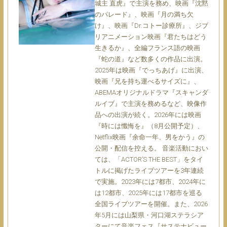
城主 直虎』で主演を務め、映画『沈黙
のパレード』、映画『月の満ち欠
け』、映画『Dr.コトー診療所』、ジブ
リアニメーション映画『君たちはどう
生きるか』、全編フランス語の映画
『蛇の道』など数多くの作品に出演。
2025年は映画『でっちあげ』に出演、
映画『兄を持ち運べるサイズに』、
ABEMAオリジナルドラマ『スキャンダ
ルイブ』で主演を務めるなど、映像作
品への出演が続く。2026年には映画
『時には懺悔を』（8月公開予定）、
Netflix映画『余命一年、男をかう』の
公開・配信を控える。 音楽活動におい
ては、「ACTOR’S THE BEST」をタイ
トルに掲げたライブツアーを3年連続
で実施。2023年には7都市、2024年に
は12都市、2025年には17都市を巡る
全国ライブツアーを開催。また、2026
年5月には山梨県・河口湖ステラシア
ターにて音楽フェス『サステナビュー