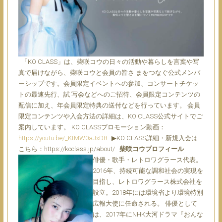
「KO CLASS」は、柴咲コウの日々の活動や暮らしを言葉や写
真で届けながら、柴咲コウと会員の皆さ まをつなぐ公式メンバ
ーシップです。会員限定イベントへの参加、コンサートチケッ
トの最速先行、試 写会などへのご招待、会員限定コンテンツの
配信に加え、年会員限定特典の送付などを行っています。 会員
限定コンテンツや入会方法の詳細は、KO CLASS公式サイトでご
案内しています。 KO CLASSプロモーション動画：
https://youtu.be/_KtMW0aJxD8
▶︎KO CLASS詳細・新規入会は
こちら：https://koclass.jp/about/
柴咲コウプロフィール
俳優・歌手・レトロワグラース代表。
2016年、持続可能な調和社会の実現を
目指し、レトロワグラース株式会社を
設立。2018年には環境省より環境特別
広報大使に任命される。 俳優として
は、2017年にNHK大河ドラマ『おんな