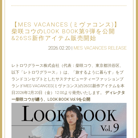
【MES VACANCES (ミヴァコンス)】
柴咲コウのLOOK BOOK第9弾を公開
&26SS新作アイテム販売開始
2026.02.20 |
MES VACANCES
RELEASE
レトロワグラース株式会社（代表：柴咲コウ、東京都渋谷区、
以下「レトロワグラース」）は、「旅するように暮らす」をブ
ランドコンセプトとしたサステナビューティーファッションブ
ランドMES VACANCES(ミヴァコンス)の26SS新作アイテムを本
日2026年2月20日（金）12:00より発売いたします。
ディレクタ
ー柴咲コウが纏う、LOOK BOOK Vol.9を公開