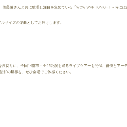
、佐藤健さんと共に歌唱し注目を集めている「WOW WAR TONIGHT ～
フルサイズの楽曲としてお届けします。
会館を皮切りに、全国14都市・全15公演を巡るライブツアーを開催。俳優とア
現する“泡沫”の世界を、ぜひ会場でご体感ください。