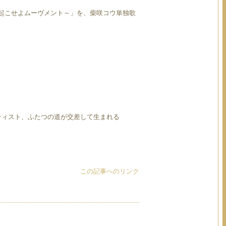
時には起こせよムーヴメント～」を、柴咲コウ単独歌
ーティスト、ふたつの道が交差して生まれる
この記事へのリンク