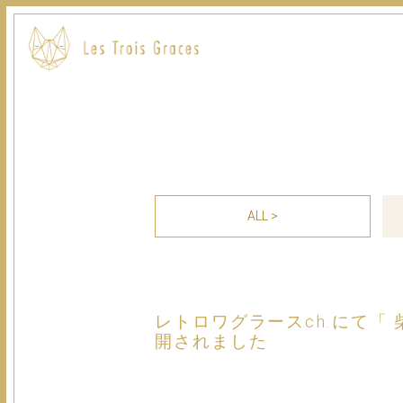
ALL >
レトロワグラースch.にて「 
開されました