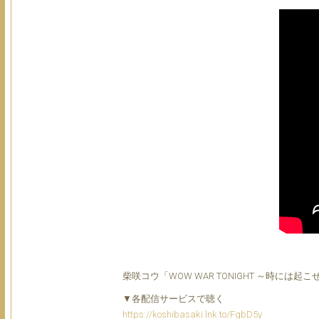
柴咲コウ「WOW WAR TONIGHT ～時には
▼各配信サービスで聴く
https://koshibasaki.lnk.to/FgbD5y