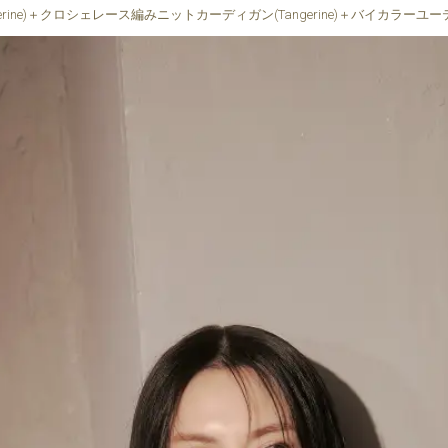
rine)＋クロシェレース編みニットカーディガン(Tangerine)＋バイカラーユーティリ