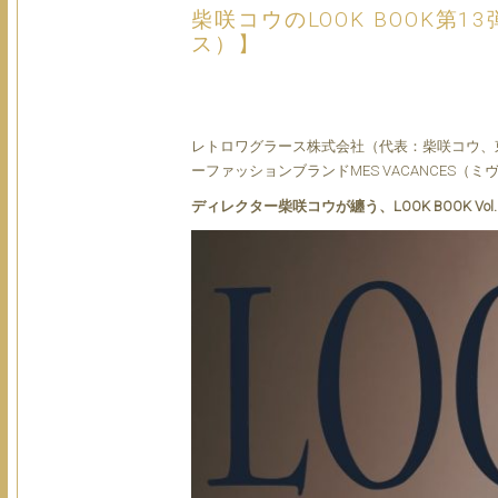
柴咲コウのLOOK BOOK第
ス）】
レトロワグラース株式会社（代表：柴咲コウ、
ーファッションブランドMES VACANCES（ミヴァコンス
ディレクター柴咲コウが纏う、LOOK BOOK Vol