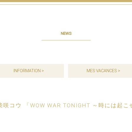
NEWS
INFORMATION >
MES VACANCES >
柴咲コウ 「WOW WAR TONIGHT ～時には