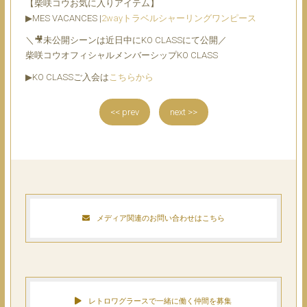
【柴咲コウお気に入りアイテム】
▶︎MES VACANCES |
2wayトラベルシャーリングワンピース
＼🎥未公開シーンは近日中にKO CLASSにて公開／
柴咲コウオフィシャルメンバーシップKO CLASS
▶︎KO CLASSご入会は
こちらから
<< prev
next >>
メディア関連のお問い合わせはこちら
レトロワグラースで一緒に働く仲間を募集