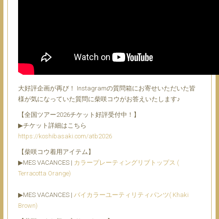
大好評企画が再び！ Instagramの質問箱にお寄せいただいた皆
様が気になっていた質問に柴咲コウがお答えいたします♪
【全国ツアー2026チケット好評受付中！】
▶︎チケット詳細はこちら
https://koshibasaki.com/atb2026
【柴咲コウ着用アイテム】
▶︎MES VACANCES |
カラープレーティングリブトップス (
Terracotta Orange)
▶︎MES VACANCES |
バイカラーユーティリティパンツ( Khaki
Brown)