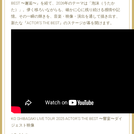
BEST 〜邂逅〜』を経て、2026年のテーマは「泡沫（うたか
た）」。儚く移ろいながらも、確かに心に残り続ける感情や記
憶。その一瞬の輝きを、音楽・映像・演出を通して描き出す、
新たな『ACTOR’S THE BEST』のステージが幕を開けます。
KO SHIBASAKI LIVE TOUR 2025 ACTOR’S THE BEST 〜響宴〜ダイ
ジェスト映像