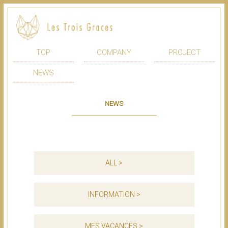
TOP
COMPANY
PROJECT
NEWS
NEWS
ALL >
INFORMATION >
MES VACANCES >