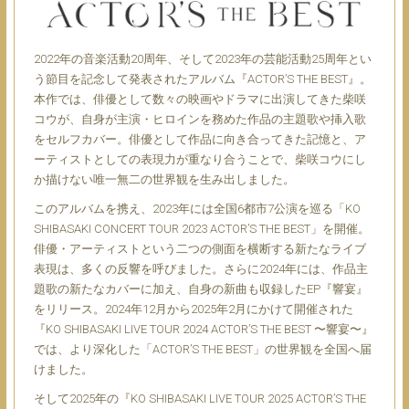
2022年の音楽活動20周年、そして2023年の芸能活動25周年とい
う節目を記念して発表されたアルバム『ACTOR’S THE BEST』。
本作では、俳優として数々の映画やドラマに出演してきた柴咲
コウが、自身が主演・ヒロインを務めた作品の主題歌や挿入歌
をセルフカバー。俳優として作品に向き合ってきた記憶と、ア
ーティストとしての表現力が重なり合うことで、柴咲コウにし
か描けない唯一無二の世界観を生み出しました。
このアルバムを携え、2023年には全国6都市7公演を巡る「KO
SHIBASAKI CONCERT TOUR 2023 ACTOR’S THE BEST」を開催。
俳優・アーティストという二つの側面を横断する新たなライブ
表現は、多くの反響を呼びました。さらに2024年には、作品主
題歌の新たなカバーに加え、自身の新曲も収録したEP『響宴』
をリリース。2024年12月から2025年2月にかけて開催された
『KO SHIBASAKI LIVE TOUR 2024 ACTOR’S THE BEST 〜響宴〜』
では、より深化した「ACTOR’S THE BEST」の世界観を全国へ届
けました。
そして2025年の『KO SHIBASAKI LIVE TOUR 2025 ACTOR’S THE