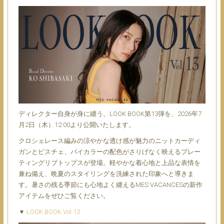
ディレクター自身が身に纏う、LOOK BOOK第13弾を、2026年7
月2日（木）12:00より公開いたします。
クロシェレース編みの涼やかな透け感が魅力のニットカーディ
ガンとビスチェ、バイカラーの配色がさりげなく映えるプレー
ティングリブトップスが登場。軽やかな着心地と上品な表情を
兼ね備え、晩夏のスタイリングを洗練された印象へと導きま
す。暑さの残る季節にも心地よく纏えるMES VACANCESの新作
アイテムをぜひご覧ください。
▼
LOOK BOOK Vol.13