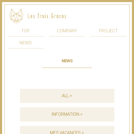
TOP
COMPANY
PROJECT
NEWS
NEWS
ALL >
INFORMATION >
MES VACANCES >