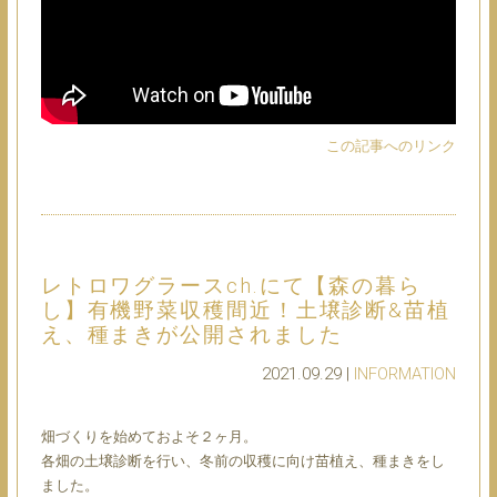
この記事へのリンク
レトロワグラースch.にて【森の暮ら
し】有機野菜収穫間近！土壌診断&苗植
え、種まきが公開されました
2021.09.29 |
INFORMATION
畑づくりを始めておよそ２ヶ月。
各畑の土壌診断を行い、冬前の収穫に向け苗植え、種まきをし
ました。