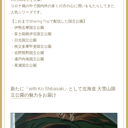
コロナ禍の中で国内外の多くの⽅の⼼に潤いをもたらしてきた
⼈気シリーズです。
【これまでSharing Tripで配信した国⽴公園】
・伊勢志摩国⽴公園
・富⼠箱根伊⾖国⽴公園
・⽇光国⽴公園
・秩⽗多摩甲斐国⽴公園
・吉野熊野国⽴公園
・瀬⼾内海国⽴公園
・尾瀬国⽴公園
新たに「with Ko Shibasaki」として北海道 ⼤雪⼭国
⽴公園の魅⼒をお届け