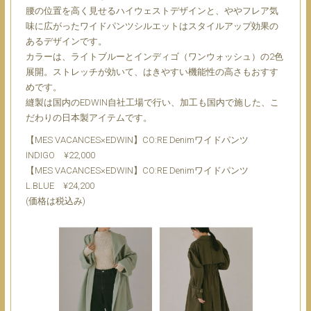
腰の位置を高く見せるハイウェストデザインと、ややフレア気
味に広がったワイドパンツシルエットはスタイルアップ効果の
あるデザインです。
カラーは、ライトブルーとインディゴ（ワンウォッシュ）の2色
展開。ストレッチが効いて、はきやすい機能性の高さもおすす
めです。
縫製は国内のEDWIN自社工場で行い、加工も国内で施した、こ
だわりの日本製アイテムです。
【MES VACANCES×EDWIN】CO:RE Denimワイドパンツ
INDIGO ¥22,000
【MES VACANCES×EDWIN】CO:RE Denimワイドパンツ
L.BLUE ¥24,200
(価格は税込み)