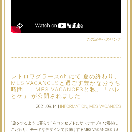
この記事へのリンク
レトロワグラースch.にて 夏の終わり、
MES VACANCESと過ごす豊かなおうち
時間。 | MES VACANCESと私。「ハレ
とケ」 が公開されました
2021.09.14 |
INFORMATION
,
MES VACANCES
“旅をするように暮らす” をコンセプトにサステナブルな素材に
こだわり、モードなデザインでお届けするMES VACANCES（ミ