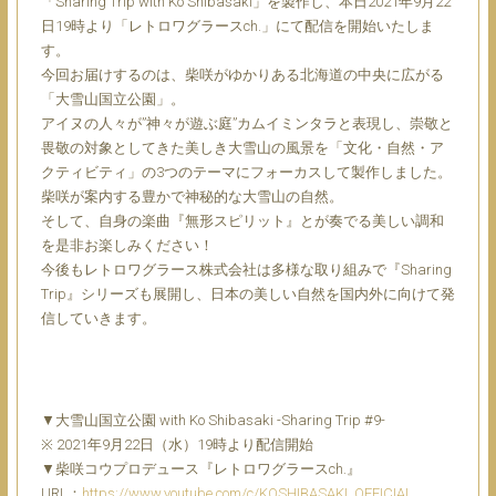
「Sharing Trip with Ko Shibasaki」を製作し、本⽇2021年9⽉22
⽇19時より「レトロワグラースch.」にて配信を開始いたしま
す。
今回お届けするのは、柴咲がゆかりある北海道の中央に広がる
「⼤雪⼭国⽴公園」。
アイヌの⼈々が”神々が遊ぶ庭”カムイミンタラと表現し、崇敬と
畏敬の対象としてきた美しき⼤雪⼭の⾵景を「⽂化・⾃然・ア
クティビティ」の3つのテーマにフォーカスして製作しました。
柴咲が案内する豊かで神秘的な⼤雪⼭の⾃然。
そして、⾃⾝の楽曲『無形スピリット』とが奏でる美しい調和
を是⾮お楽しみください！
今後もレトロワグラース株式会社は多様な取り組みで『Sharing
Trip』シリーズも展開し、⽇本の美しい⾃然を国内外に向けて発
信していきます。
▼⼤雪⼭国⽴公園 with Ko Shibasaki -Sharing Trip #9-
※ 2021年9⽉22⽇（⽔）19時より配信開始
▼柴咲コウプロデュース『レトロワグラースch.』
URL：
https://www.youtube.com/c/KOSHIBASAKI_OFFICIAL