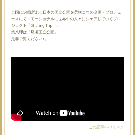
全国に34箇所ある日本の国立公園を柴咲コウの企画・プロデュ
ースにてエモーショナルに世界中の人々にシェアしていくプロ
ジェクト「Sharing Trip」。
第八弾は「尾瀬国立公園」
是非ご覧ください♪。
この記事へのリンク