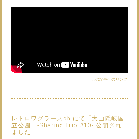
この記事へのリンク
レトロワグラースch.にて「大山隠岐国
立公園」-Sharing Trip #10- 公開され
ました