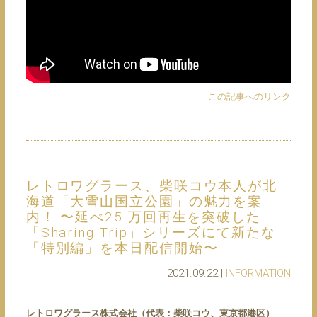
この記事へのリンク
レトロワグラース、柴咲コウ本⼈が北
海道「⼤雪⼭国⽴公園」の魅⼒を案
内！ 〜延べ25 万回再⽣を突破した
「Sharing Trip」シリーズにて新たな
「特別編」を本⽇配信開始〜
2021.09.22 |
INFORMATION
レトロワグラース株式会社（代表：柴咲コウ、東京都港区）