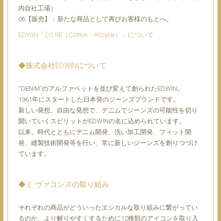
内自社工場）
06【販売】：新たな商品として再びお客様のもとへ。
EDWIN「CO:RE（COtton：REcycle）」について
◆株式会社EDWINについて
“DENIM”のアルファベットを並び変えて創られたEDWIN。
1961年にスタートした日本発のジーンズブランドです。
新しい発想、自由な発想で、デニムでジーンズの可能性を切り
開いていくスピリットがEDWINの名に込められています。
以来、時代とともにデニム開発、洗い加工開発、フィット開
発、縫製技術開発等を行い、常に新しいジーンズを創りつづけ
ています。
◆ミ ヴァコンスの取り組み
それぞれの商品がどういったエシカルな取り組みに繋がってい
るのか、より解りやすくするために12種類のアイコンを取り入