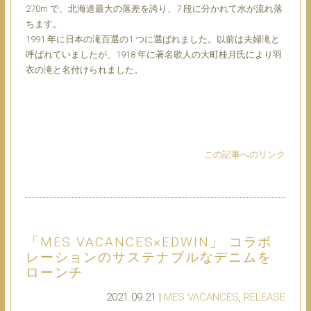
270m で、北海道最⼤の落差を誇り、7 段に分かれて⽔が流れ落
ちます。
1991 年に⽇本の滝百選の1 つに選ばれました。以前は夫婦滝と
呼ばれていましたが、1918 年に著名歌⼈の⼤町桂⽉⽒により⽻
⾐の滝と名付けられました。
この記事へのリンク
「MES VACANCES×EDWIN」 コラボ
レーションのサステナブルなデニムを
ローンチ
2021.09.21 |
MES VACANCES
,
RELEASE