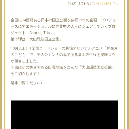
2021.10.06 |
INFORMATION
全国に34箇所ある日本の国立公園を柴咲コウの企画・プロデュ
ースにてエモーショナルに世界中の人々にシェアしていくプロ
ジェクト「Sharing Trip」。
第十弾は「大山隠岐国立公園」
10月8日より全国ロードショーの劇場オリジナルアニメ「神在月
のこども」で、主人公カンナの母である葉山弥生役を柴咲コウ
が担当しました。
今回はその舞台である出雲地域を含んだ「大山隠岐国立公園」
をご紹介します！
是非ご覧ください♪