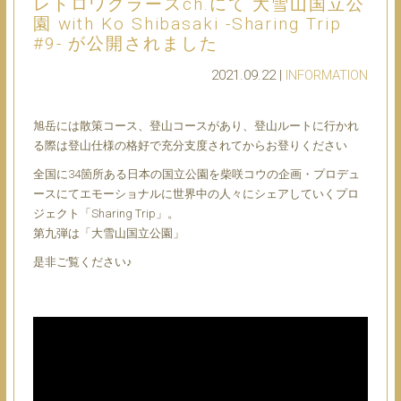
レトロワグラースch.にて 大雪山国立公
園 with Ko Shibasaki -Sharing Trip
#9- が公開されました
2021.09.22 |
INFORMATION
旭岳には散策コース、登山コースがあり、登山ルートに行かれ
る際は登山仕様の格好で充分支度されてからお登りください
全国に34箇所ある日本の国立公園を柴咲コウの企画・プロデュ
ースにてエモーショナルに世界中の人々にシェアしていくプロ
ジェクト「Sharing Trip」。
第九弾は「大雪山国立公園」
是非ご覧ください♪