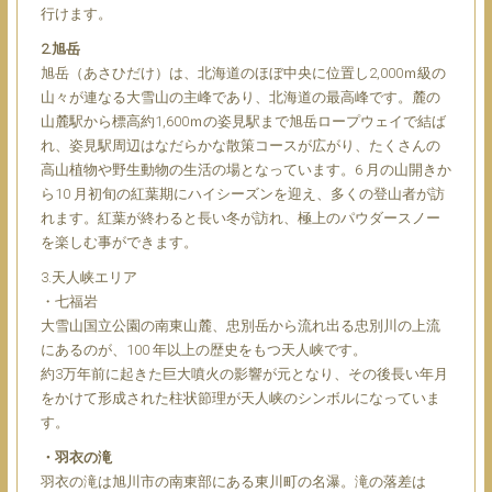
⾏けます。
2.旭岳
旭岳（あさひだけ）は、北海道のほぼ中央に位置し2,000ｍ級の
⼭々が連なる⼤雪⼭の主峰であり、北海道の最⾼峰です。麓の
⼭麓駅から標⾼約1,600ｍの姿⾒駅まで旭岳ロープウェイで結ば
れ、姿⾒駅周辺はなだらかな散策コースが広がり、たくさんの
⾼⼭植物や野⽣動物の⽣活の場となっています。6 ⽉の⼭開きか
ら10 ⽉初旬の紅葉期にハイシーズンを迎え、多くの登⼭者が訪
れます。紅葉が終わると⻑い冬が訪れ、極上のパウダースノー
を楽しむ事ができます。
3.天⼈峡エリア
・七福岩
⼤雪⼭国⽴公園の南東⼭麓、忠別岳から流れ出る忠別川の上流
にあるのが、100 年以上の歴史をもつ天⼈峡です。
約3万年前に起きた巨⼤噴⽕の影響が元となり、その後⻑い年⽉
をかけて形成された柱状節理が天⼈峡のシンボルになっていま
す。
・⽻⾐の滝
⽻⾐の滝は旭川市の南東部にある東川町の名瀑。滝の落差は