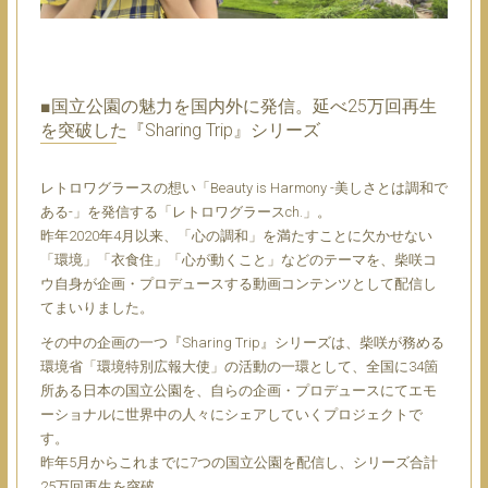
■国⽴公園の魅⼒を国内外に発信。延べ25万回再⽣
を突破した『Sharing Trip』シリーズ
レトロワグラースの想い「Beauty is Harmony -美しさとは調和で
ある-」を発信する「レトロワグラースch.」。
昨年2020年4⽉以来、「⼼の調和」を満たすことに⽋かせない
「環境」「⾐⾷住」「⼼が動くこと」などのテーマを、柴咲コ
ウ⾃⾝が企画・プロデュースする動画コンテンツとして配信し
てまいりました。
その中の企画の⼀つ『Sharing Trip』シリーズは、柴咲が務める
環境省「環境特別広報⼤使」の活動の⼀環として、全国に34箇
所ある⽇本の国⽴公園を、⾃らの企画・プロデュースにてエモ
ーショナルに世界中の⼈々にシェアしていくプロジェクトで
す。
昨年5⽉からこれまでに7つの国⽴公園を配信し、シリーズ合計
25万回再⽣を突破。