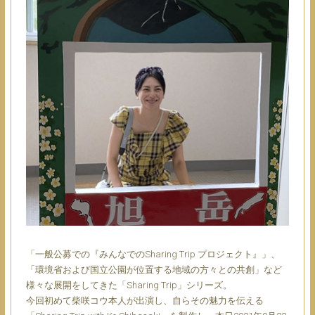
「⼀般公募での『みんなでのSharing Trip プロジェクト』」、
「環境省および国⽴公園が位置する地域の⽅々との共創」など
様々な展開をしてきた「Sharing Trip」シリーズ。
今回初めて柴咲コウ本⼈が出演し、⾃らその魅⼒を伝える