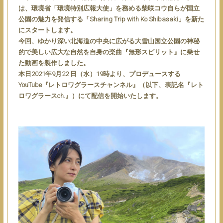
は、環境省「環境特別広報⼤使」を務める柴咲コウ⾃らが国⽴
公園の魅⼒を発信する「Sharing Trip with Ko Shibasaki」を新た
にスタートします。
今回、ゆかり深い北海道の中央に広がる⼤雪⼭国⽴公園の神秘
的で美しい広⼤な⾃然を⾃⾝の楽曲『無形スピリット』に乗せ
た動画を製作しました。
本⽇2021年9⽉22 ⽇（⽔）19時より、プロデュースする
YouTube『レトロワグラースチャンネル』（以下、表記名『レト
ロワグラースch.』）にて配信を開始いたします。