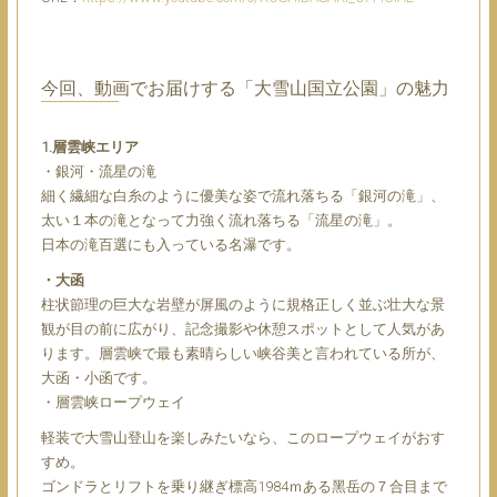
今回、動画でお届けする「⼤雪⼭国⽴公園」の魅⼒
1.層雲峡エリア
・銀河・流星の滝
細く繊細な⽩⽷のように優美な姿で流れ落ちる「銀河の滝」、
太い１本の滝となって⼒強く流れ落ちる「流星の滝」。
⽇本の滝百選にも⼊っている名瀑です。
・⼤函
柱状節理の巨⼤な岩壁が屏⾵のように規格正しく並ぶ壮⼤な景
観が⽬の前に広がり、記念撮影や休憩スポットとして⼈気があ
ります。層雲峡で最も素晴らしい峡⾕美と⾔われている所が、
⼤函・⼩函です。
・層雲峡ロープウェイ
軽装で⼤雪⼭登⼭を楽しみたいなら、このロープウェイがおす
すめ。
ゴンドラとリフトを乗り継ぎ標⾼1984ｍある⿊岳の７合⽬まで