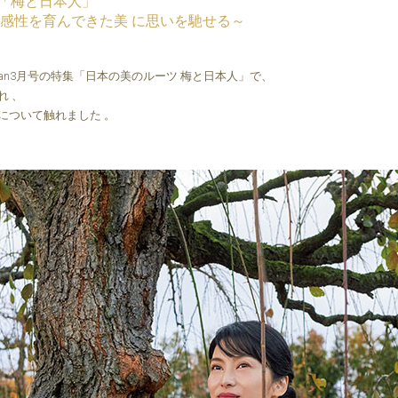
「梅と日本人」
感性を育んできた美 に思いを馳せる～
 Japan3月号の特集「日本の美のルーツ 梅と日本人」で、
れ 、
について触れました 。