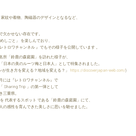
、家紋や着物、陶磁器のデザインとなるなど、
で欠かせない存在です。
めしごと」 を楽しんでおり、
『 レトロワチャンネル 』でもその様子を公開しています 。
名所「鈴鹿の森庭園」を訪れた様子が、
n３月号にて「日本の美のルーツ梅と日本人」として特集されました。
ーケーションが生き方を変える？地域を変える？」
https://discoverjapan-web.com/
)
5月には『レトロワチャンネル』で
aring Trip 」の第一弾として
き三重県。
を 代表するスポット である「鈴鹿の森庭園」にて、
人の感性を育んできた美しさに思いを馳せました。