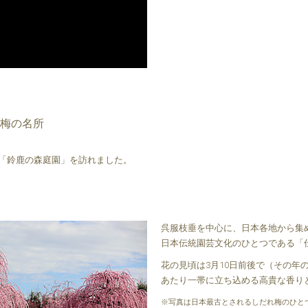
る梅の名所
「鈴鹿の森庭園」を訪れました。
呉服枝垂を中心に、日本各地から集め
日本伝統園芸文化のひとつである「
花の見頃は3月10日前後で（その年
あたり一帯に立ち込める高貴な香り
※写真は日本最古とされるしだれ梅のひと