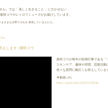
ル』では「 美しく生きること 」に欠かせない
、柴咲コウやレトロワミューズがお届けしています。
さまざまな分野でそれを 体現している人たち。
CIAL
答えします | 柴咲コウ
柴咲コウが毎年の恒例行事である『
スキンケア、趣味や習慣、芸能活動
色々な質問に幅広くお答えしていま
▼動画 URL
https://youtu.be/vSdYOX2824k