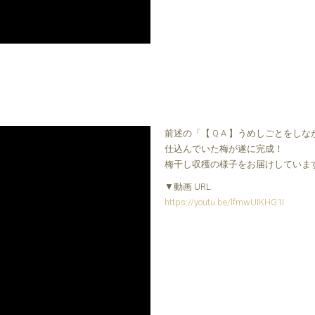
前述の「【 Q A 】うめしごとをし
仕込んでいた梅が遂に完成！
梅干し収穫の様子をお届けしていま
▼動画 URL
https://youtu.be/lfmwUIKHG1I