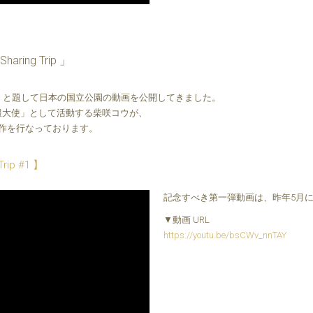
ng Trip 」
rip」と題して日本の国立公園の動画を公開してきました。
広報大使」として活動する柴咲コウが、
作を行なっております。
ip #1 】
記念すべき第一弾動画は、昨年5月
▼動画 URL
https://youtu.be/bsCWv_nnTAY