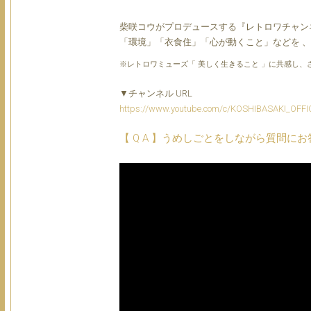
柴咲コウがプロデュースする『レトロワチャンネ
「環境」「衣食住」「心が動くこと」などを 
※レトロワミューズ「 美しく生きること 」に共感し、
▼チャンネル URL
https://www.youtube.com/c/KOSHIBASAKI_OFFI
【 Q A 】うめしごとをしながら質問にお