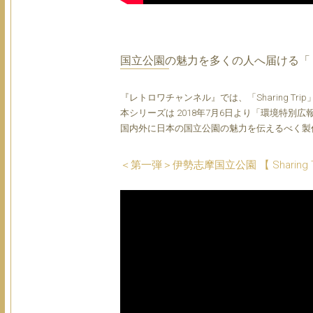
国立公園の魅力を多くの人へ届ける「 Shari
『レトロワチャンネル』では、「Sharing T
本シリーズは 2018年7月6日より「環境特別
国内外に日本の国立公園の魅力を伝えるべく製
＜第一弾＞伊勢志摩国立公園 【 Sharing Tr