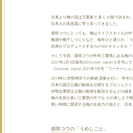
古来より梅の花は万葉集で 多く の歌で詠まれ
日本人の美意識に寄り添ってきました。
柴咲コウにとっても、梅はライフスタイルの中
梅酒や梅干しづくりなど、毎年ひと通りの 「う
自身がプロデュースするYouTube チャンネル
そして今回、柴咲コウが昨年三重県にある梅の
2021年2月5日発売のDiscover Japa
（Discover Japan 2021年3月号「ワ
2018年に伊勢神宮での奉納 演奏を行い、昨年
日本の国立公園の動画を公開するプロジェクト「 Sh
伊勢志摩国立公園の動画を配信するなどの縁多
梅の名所が多い三重県の中でも その美しさで県
寒い時期に開花する梅の生命力の強さと、日本
柴咲コウの「うめしごと」