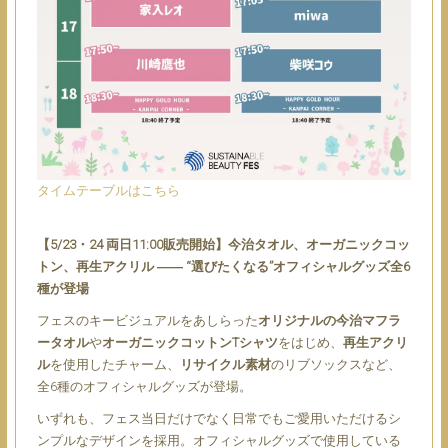
タイムテーブルはこちら
【5/23・24 両日11:00販売開始】今治タオル、オーガニックコッ
トン、再生アクリル ―― “選びたくなる”オフィシャルグッズ全6
種が登場
フェスのキービジュアルをあしらった
オリジナルの今治マフラ
ータオル
や
オーガニックコットンTシャツ
をはじめ、
再生アクリ
ル
を使用したチャーム、
リサイクル素材
のリブソックスなど、
全6種のオフィシャルグッズが登場。
いずれも、フェス当日だけでなく日常でもご愛用いただけるシ
ンプルなデザインを採用。オフィシャルグッズで使用している