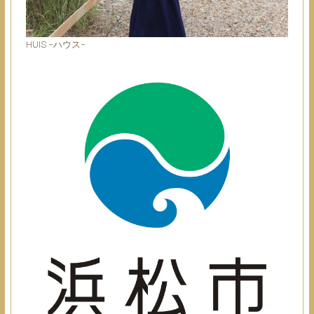
HUIS −ハウス−