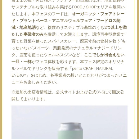
富士山の麓・河口湖ステラシアターの自然のなか、地元食材や
サステナブルな取り組みを掲げるFOOD / SHOPエリアを展開い
たします。本フェスのフードは、
オーガニック・フェアトレー
ド・プラントベース・アニマルウェルフェア・フードロス削
減・地産地消
など、複数のサステナブル基準のうち
2つ以上を満
たした事業者のみ
を厳選してお迎えします。環境再生型農業で
育てた野菜を使ったスパイスカレー、廃棄寸前の食材を救う”も
ったいない”スイーツ、薬膳発想のナチュラルエナジードリン
ク、霊芝を使ったウェルネスジンなど、
ここでしか出会えない
一皿・一杯
がフェス体験を彩ります。本フェス限定のオリジナ
ルラベルでドリンクを販売する「penta CRAFT NATURAL
ENERGY」をはじめ、各事業者の想いとこだわりがつまったメニ
ューをお楽しみください。
※追加の出店者情報は、公式サイトおよび公式SNSにて順次公
開してまいります。