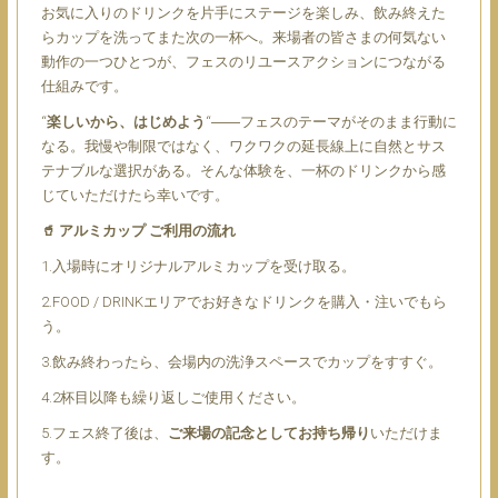
お気に入りのドリンクを片手にステージを楽しみ、飲み終えた
らカップを洗ってまた次の一杯へ。来場者の皆さまの何気ない
動作の一つひとつが、フェスのリユースアクションにつながる
仕組みです。
“
楽しいから、はじめよう
“――フェスのテーマがそのまま行動に
なる。我慢や制限ではなく、ワクワクの延長線上に自然とサス
テナブルな選択がある。そんな体験を、一杯のドリンクから感
じていただけたら幸いです。
🥤 アルミカップ ご利用の流れ
1.入場時にオリジナルアルミカップを受け取る。
2.FOOD / DRINKエリアでお好きなドリンクを購入・注いでもら
う。
3.飲み終わったら、会場内の洗浄スペースでカップをすすぐ。
4.2杯目以降も繰り返しご使用ください。
5.フェス終了後は、
ご来場の記念としてお持ち帰り
いただけま
す。