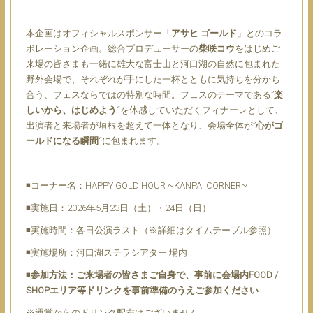
本企画はオフィシャルスポンサー「
アサヒ ゴールド
」とのコラ
ボレーション企画。総合プロデューサーの
柴咲コウ
をはじめご
来場の皆さまも一緒に雄大な富士山と河口湖の自然に包まれた
野外会場で、それぞれが手にした一杯とともに気持ちを分かち
合う、フェスならではの特別な時間。フェスのテーマである”
楽
しいから、はじめよう
“を体感していただくフィナーレとして、
出演者と来場者が垣根を超えて一体となり、会場全体が”
心がゴ
ールドになる瞬間
“に包まれます。
◾コーナー名：HAPPY GOLD HOUR ~KANPAI CORNER~
◾実施日：2026年5月23日（土）・24日（日）
◾実施時間：各日公演ラスト（※詳細はタイムテーブル参照）
◾実施場所：河口湖ステラシアター 場内
◾
参加方法：ご来場者の皆さまご自身で、事前に会場内FOOD /
SHOPエリア等ドリンクを事前準備のうえご参加ください
※運営からのドリンク配布はございません。