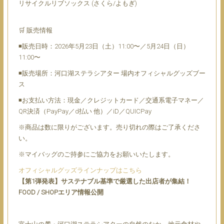
リサイクルリブソックス (さくら/よもぎ)
🛒 販売情報
◾販売日時：2026年5月23日（土）11:00〜／5月24日（日）
11:00〜
◾販売場所：河口湖ステラシアター 場内オフィシャルグッズブー
ス
◾お支払い方法：現金／クレジットカード／交通系電子マネー／
QR決済（PayPay／d払い 他）／iD／QUICPay
※商品は数に限りがございます。売り切れの際はご了承くださ
い。
※マイバッグのご持参にご協力をお願いいたします。
オフィシャルグッズラインナップはこちら
【第1弾発表】サステナブル基準で厳選した出店者が集結！
FOOD / SHOPエリア情報公開