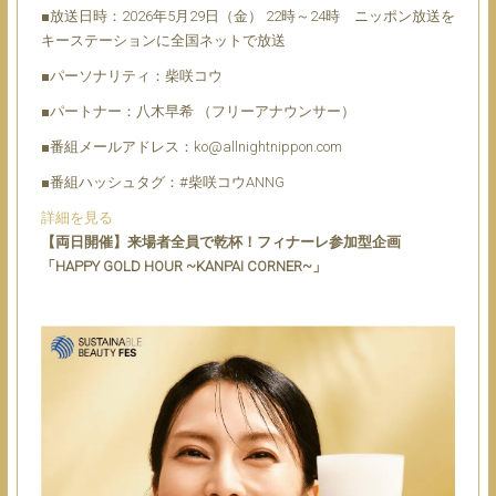
■放送日時：2026年5月29日（金） 22時～24時 ニッポン放送を
キーステーションに全国ネットで放送
■パーソナリティ：柴咲コウ
■パートナー：八木早希 （フリーアナウンサー）
■番組メールアドレス：ko@allnightnippon.com
■番組ハッシュタグ：#柴咲コウANNG
詳細を見る
【両日開催】来場者全員で乾杯！フィナーレ参加型企画
「HAPPY GOLD HOUR ~KANPAI CORNER~」