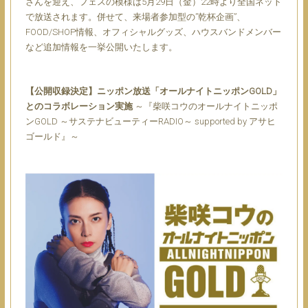
さんを迎え、フェスの模様は5月29日（金）22時より全国ネット
で放送されます。併せて、来場者参加型の”乾杯企画”、
FOOD/SHOP情報、オフィシャルグッズ、ハウスバンドメンバー
など追加情報を一挙公開いたします。
【公開収録決定】ニッポン放送「オールナイトニッポンGOLD」
とのコラボレーション実施
～『柴咲コウのオールナイトニッポ
ンGOLD ～サステナビューティーRADIO～ supported by アサヒ
ゴールド』～