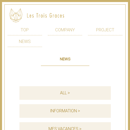
TOP
COMPANY
PROJECT
NEWS
NEWS
ALL >
INFORMATION >
MES VACANCES >