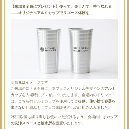
【来場者全員にプレゼント】使って、楽しんで、持ち帰れる
――オリジナルアルミカップでリユース体験を
※画像はイメージです
ご来場の皆さま全員に、本フェスオリジナルデザインの
アルミ
カップ
を入場時にプレゼントいたします。会場内のドリンク
は、こちらのアルミカップを使用してご提供。
使い捨て容器を
出さない
仕組みを、フェス体験そのものに組み込みました。
2杯目以降も繰り返しお使いいただけるよう、会場内には
カップ
の洗浄スペースと給水所を
設置いたします。