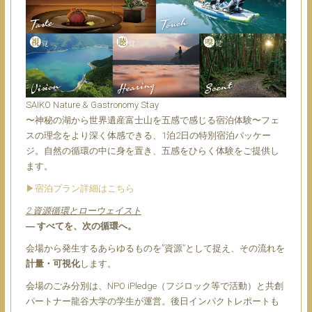
SAIKO Nature & Gastronomy Stay
〜神秘の湖から世界遺産富士山を五感で感じる宿泊体験〜フェ
スの理念をより深く体感できる、1泊2日の特別宿泊パッケー
ジ。自然の循環の中に身を置き、五感をひらく体験をご提供し
ます。
▶︎宿泊プラン詳細はこちら
2.資源循環とローウェイスト
― すべてを、次の循環へ。
会場から発生するあらゆるものを”資源”として捉え、その流れを
計量・可視化
します。
会場のごみ分別は、NPO iPledge（フジロック等で活動）と共創
パートナー龍谷大学の学生が運営。後日インパクトレポートも