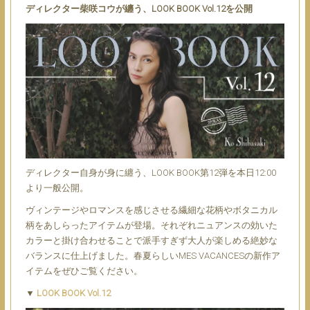
ディレクター柴咲コウが纏う、LOOK BOOK Vol.12を公開
ディレクター自身が身に纏う、LOOK BOOK第12弾を本日12:00
より一般公開。
ヴィンテージやロマンスを感じさせる繊細な花柄やボタニカル
柄をあしらったアイテムが登場。それぞれニュアンスの効いた
カラーと掛け合わせることで派手すぎず大人が楽しめる絶妙な
バランスに仕上げました。春夏らしいMES VACANCESの新作ア
イテムをぜひご覧ください。
▼
LOOK BOOK Vol.12