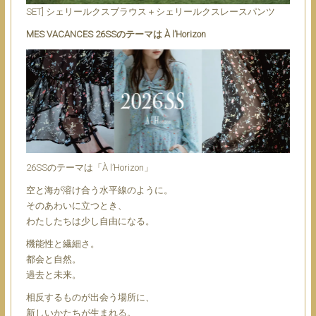
SET] シェリールクスブラウス＋シェリールクスレースパンツ
MES VACANCES 26SSのテーマは À l’Horizon
26SSのテーマは「À l’Horizon」
空と海が溶け合う水平線のように。
そのあわいに立つとき、
わたしたちは少し自由になる。
機能性と繊細さ。
都会と自然。
過去と未来。
相反するものが出会う場所に、
新しいかたちが生まれる。