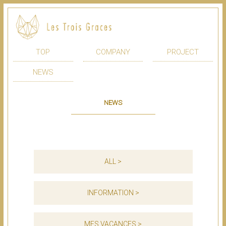
TOP
COMPANY
PROJECT
NEWS
NEWS
ALL >
INFORMATION >
MES VACANCES >