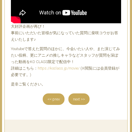
大好評企画が再び！
事前にいただいた皆様が気になっていた質問に柴咲コウがお答
えいたします♪
Youtubeで答えた質問のほかに、今会いたい人や、また演じてみ
たい役柄、更にアニメの推しキャラなどスタッフが質問を深ぼ
った動画をKO CLASS限定で配信中！
詳細はこちら：
https://koclass.jp/movie/
(※閲覧には会員登録が
必要です。)
是非ご覧ください。
<< prev
next >>