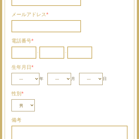
メールアドレス
*
電話番号
*
-
-
生年月日
*
年
月
日
性別
*
備考